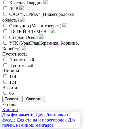
Красная Гвардия
ЛСР
ОАО "КЕРМА" (Нижегородская
область)
Огнеупор (Магнитогорск)
ПЯТЫЙ ЭЛЕМЕНТ
Старый Оскол
УГК (УралГлавКерамика, Коркино,
Копейск)
Пустотность
Полнотелый
Пустотелый
Ширина
114
124
Высота
65
каталог
Кирпич
Для фундамента
Для облицовки и
фасада
Для стены и перегородок
Для
печей, каминов, мангалов