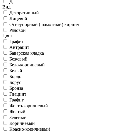
Да
Вид
Декоративный
Лицевой
Огнеупорный (шамотный) кирпич
Рядовой
Цвет
Графит
Антрацит
Баварская кладка
Бежевый
Бело-коричневый
Белый
Бордо
Борус
Бронза
Гиацинт
Графит
Желто-коричневый
Желтый
Зеленый
Коричневый
Красно-коричневый