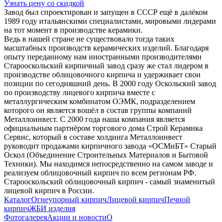
Узнать цену со скидкой
Завод был спроектирован и запущен в СССР ещё в далёком
1989 году итальянскими специалистами, мировыми лидерами
на тот момент в производстве керамики.
Ведь в нашей стране не существовало тогда таких
масштабных производств керамических изделий. Благодаря
опыту переданному нам иностранными производителями
Старооскольский кирпичный завод сразу же стал лидером в
производстве облицовочного кирпича и удерживает свои
позиции по сегодняшний день. В 2000 году Оскольский завод
по производству лицевого кирпича вместе с
металлургическим комбинатом ОЭМК, подразделением
которого он является вошёл в состав группы компаний
Металлоинвест. С 2000 года наша компания является
официальным партнёром торгового дома Строй Керамика
Сервис, который в составе холдинга Металлоинвест
руководит продажами кирпичного завода «ОСМиБТ» Старый
Оскол (Объединение Строительных Материалов и Бытовой
Техники). Мы находимся непосредственно на самом заводе и
реализуем облицовочный кирпич по всем регионам РФ.
Старооскольский облицовочный кирпич - самый знаменитый
лицевой кирпич в России.
Каталог
Огнеупорный кирпич
Лицевой кирпич
Печной
кирпич
ЖБИ изделия
Фотогалерея
Акции и новости
О