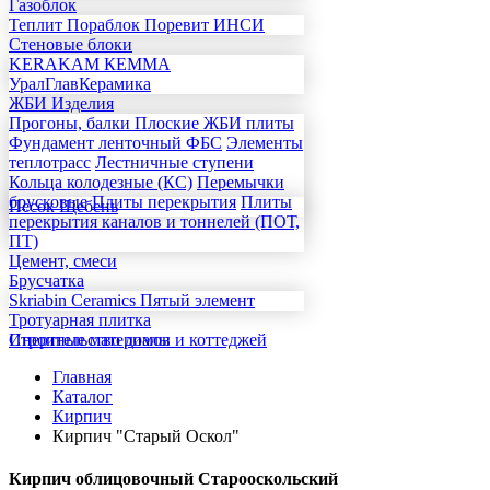
Газоблок
Теплит
Пораблок
Поревит
ИНСИ
Стеновые блоки
KERAKAM
КЕММА
УралГлавКерамика
ЖБИ Изделия
Прогоны, балки
Плоские ЖБИ плиты
Фундамент ленточный
ФБС
Элементы
теплотрасс
Лестничные ступени
Кольца колодезные (КС)
Перемычки
брусковые
Плиты перекрытия
Плиты
Песок
Щебень
перекрытия каналов и тоннелей (ПОТ,
ПТ)
Цемент, смеси
Брусчатка
Skriabin Ceramics
Пятый элемент
Тротуарная плитка
Инертные материалы
Строительство домов и коттеджей
Главная
Каталог
Кирпич
Кирпич "Старый Оскол"
Кирпич облицовочный Старооскольский