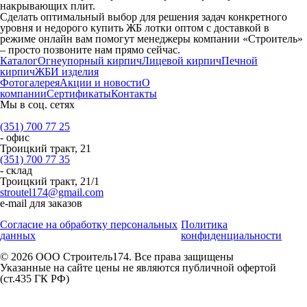
накрывающих плит.
Сделать оптимальный выбор для решения задач конкретного
уровня и недорого купить ЖБ лотки оптом с доставкой в
режиме онлайн вам помогут менеджеры компании «Строитель»
– просто позвоните нам прямо сейчас.
Каталог
Огнеупорный кирпич
Лицевой кирпич
Печной
кирпич
ЖБИ изделия
Фотогалерея
Акции и новости
О
компании
Сертификаты
Контакты
Мы в соц. сетях
(351) 700 77 25
- офис
Троицкий тракт, 21
(351) 700 77 35
- склад
Троицкий тракт, 21/1
stroutel174@gmail.com
e-mail для заказов
Согласие на обработку персональных
Политика
данных
конфиденциальности
© 2026 ООО Строитель174. Все права защищены
Указанные на сайте цены не являются публичной офертой
(ст.435 ГК РФ)