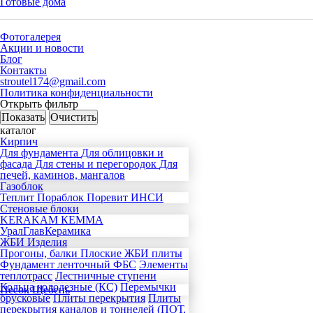
Готовые дома
Фотогалерея
Акции и новости
Блог
Контакты
stroutel174@gmail.com
Политика конфиденциальности
Открыть фильтр
каталог
Кирпич
Для фундамента
Для облицовки и
фасада
Для стены и перегородок
Для
печей, каминов, мангалов
Газоблок
Теплит
Пораблок
Поревит
ИНСИ
Стеновые блоки
KERAKAM
КЕММА
УралГлавКерамика
ЖБИ Изделия
Прогоны, балки
Плоские ЖБИ плиты
Фундамент ленточный
ФБС
Элементы
теплотрасс
Лестничные ступени
Кольца колодезные (КС)
Перемычки
Песок
Щебень
брусковые
Плиты перекрытия
Плиты
перекрытия каналов и тоннелей (ПОТ,