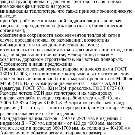
защита трубопровода от давления грунтового слоя и иных
возможных физических нагрузок;
минимизация теплопотерь, что также приносит экономическую
выгоду;
при обустройстве минимальной гидроизоляции – хорошая
защита от корродирующих факторов (влага, биологические
организмы);
обеспечение сохранности всех элементов тепловой сети в
случае просадки почвы, ее размывании, воздействия
вибрационных и иных динамических нагрузок;
возможность использования лотков для организации отвода или
подачи воды в животноводстве, мелиорации, сельском
хозяйстве, дорожном строительстве, на частных подворьях.
Особенности и наши предложения
Производство лотков регламентировано положениями ГОСТ
13015.1-2003, в соответствии с которыми для их изготовления
должен быть использован бетон с маркой прочности от М200 до
М450 (В15-В35). Армирующие элементы – класса AI, AIII
(арматура, ГОСТ 5781-82) и BpI (проволока, ГОСТ 6727-80).
Размеры лотков ЖБИ для теплотрасс и их маркировку
определяют действующие серии рабочих чертежей: Серия
3.006.1-2.87 и Серия 3.006.1-8. В маркировке обозначен вид
изделия (Л – лоток, П – плита перекрытия), номер типоразмера,
2
расчетное давление на 1м
изделия.
Стандартные длины лотков – 5970 и 2970 мм, в изделиях с
индексом Д – 720 мм, ширина – от 420 до 4000 мм, высота
стенок лежит в пределах 360-1700 мм, их толщина – 40-100 мм.
Аналогичным образом регламентированы размеры