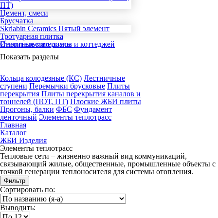
ПТ)
Цемент, смеси
Брусчатка
Skriabin Ceramics
Пятый элемент
Тротуарная плитка
Инертные материалы
Строительство домов и коттеджей
Показать разделы
Кольца колодезные (КС)
Лестничные
ступени
Перемычки брусковые
Плиты
перекрытия
Плиты перекрытия каналов и
тоннелей (ПОТ, ПТ)
Плоские ЖБИ плиты
Прогоны, балки
ФБС
Фундамент
ленточный
Элементы теплотрасс
Главная
Каталог
ЖБИ Изделия
Элементы теплотрасс
Тепловые сети – жизненно важный вид коммуникаций,
связывающий жилые, общественные, промышленные объекты с
точкой генерации теплоносителя для системы отопления.
Фильтр
Сортировать по:
Выводить: