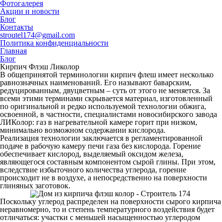
Фотогалерея
Акции и новости
Блог
Контакты
stroutel174@gmail.com
Политика конфиденциальности
Главная
Блог
Кирпич Флэш Ликолор
В общепринятой терминологии кирпич флеш имеет несколько
равнозначных наименований. Его называют баварским,
редуцированным, двуцветным – суть от этого не меняется. За
всеми этими терминами скрывается материал, изготовленный
по оригинальной и редко используемой технологии обжига,
освоенной, в частности, специалистами новосибирского завода
ЛИКолор: газ в нагревательной камере горит при низком,
минимально возможном содержании кислорода.
Реализация технологии заключается в регламентированной
подаче в рабочую камеру печи газа без кислорода. Горение
обеспечивает кислород, выделяемый оксидом железа,
являющегося составным компонентом сырой глины. При этом,
вследствие избыточного количества углерода, горение
происходит не в воздухе, а непосредственно на поверхности
глиняных заготовок.
Поскольку углерод распределен на поверхности сырого кирпича
неравномерно, то и степень температурного воздействия будет
отличаться: участки с меньшей насыщенностью углеродом