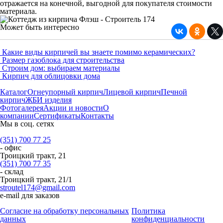
отражается на конечной, выгодной для покупателя стоимости
материала.
Может быть интересно
Какие виды кирпичей вы знаете помимо керамических?
Размер газоблока для строительства
Строим дом: выбираем материалы
Кирпич для облицовки дома
Каталог
Огнеупорный кирпич
Лицевой кирпич
Печной
кирпич
ЖБИ изделия
Фотогалерея
Акции и новости
О
компании
Сертификаты
Контакты
Мы в соц. сетях
(351) 700 77 25
- офис
Троицкий тракт, 21
(351) 700 77 35
- склад
Троицкий тракт, 21/1
stroutel174@gmail.com
e-mail для заказов
Согласие на обработку персональных
Политика
данных
конфиденциальности