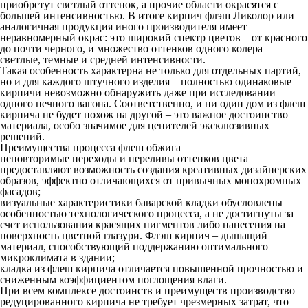
приобретут светлый оттенок, а прочие области окрасятся с
большей интенсивностью. В итоге кирпич флэш Ликолор или
аналогичная продукция иного производителя имеет
неравномерный окрас: это широкий спектр цветов – от красного
до почти черного, и множество оттенков одного колера –
светлые, темные и средней интенсивности.
Такая особенность характерна не только для отдельных партий,
но и для каждого штучного изделия – полностью одинаковые
кирпичи невозможно обнаружить даже при исследовании
одного печного вагона. Соответственно, и ни один дом из флеш
кирпича не будет похож на другой – это важное достоинство
материала, особо значимое для ценителей эксклюзивных
решений.
Преимущества процесса флеш обжига
неповторимые переходы и переливы оттенков цвета
предоставляют возможность создания креативных дизайнерских
образов, эффектно отличающихся от привычных монохромных
фасадов;
визуальные характеристики баварской кладки обусловлены
особенностью технологического процесса, а не достигнуты за
счет использования красящих пигментов либо нанесения на
поверхность цветной глазури. Флэш кирпич – дышащий
материал, способствующий поддержанию оптимального
микроклимата в здании;
кладка из флеш кирпича отличается повышенной прочностью и
сниженным коэффициентом поглощения влаги.
При всем комплексе достоинств и преимуществ производство
редуцированного кирпича не требует чрезмерных затрат, что