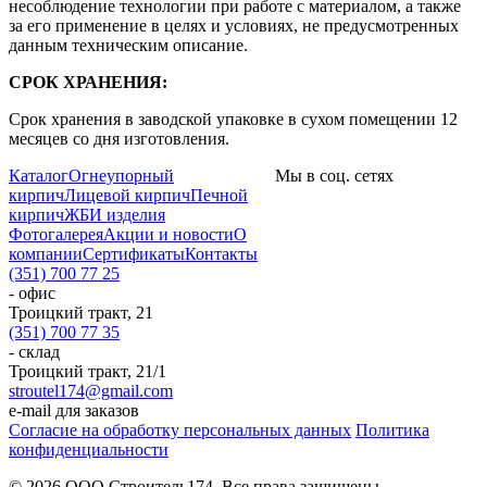
несоблюдение технологии при работе с материалом, а также
за его применение в целях и условиях, не предусмотренных
данным техническим описание.
СРОК ХРАНЕНИЯ:
Срок хранения в заводской упаковке в сухом помещении 12
месяцев со дня изготовления.
Каталог
Огнеупорный
Мы в соц. сетях
кирпич
Лицевой кирпич
Печной
кирпич
ЖБИ изделия
Фотогалерея
Акции и новости
О
компании
Сертификаты
Контакты
(351) 700 77 25
- офис
Троицкий тракт, 21
(351) 700 77 35
- склад
Троицкий тракт, 21/1
stroutel174@gmail.com
e-mail для заказов
Согласие на обработку персональных данных
Политика
конфиденциальности
© 2026 ООО Строитель174. Все права защищены