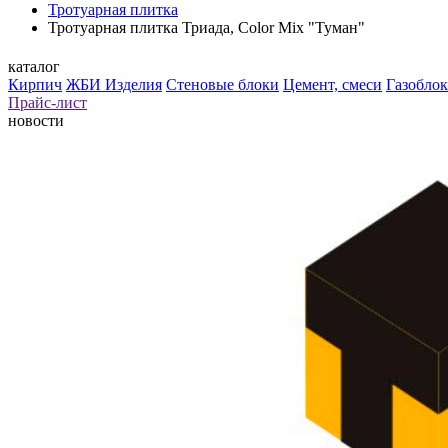
Тротуарная плитка
Тротуарная плитка Триада, Color Mix "Туман"
каталог
Кирпич
ЖБИ Изделия
Стеновые блоки
Цемент, смеси
Газоблок
Прайс-лист
новости