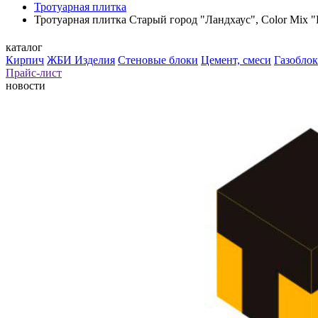
Тротуарная плитка
Тротуарная плитка Старый город "Ландхаус", Color Mix 
каталог
Кирпич
ЖБИ Изделия
Стеновые блоки
Цемент, смеси
Газоблок
Прайс-лист
новости