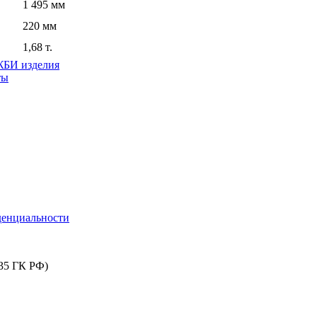
1 495 мм
220 мм
1,68 т.
БИ изделия
ты
денциальности
435 ГК РФ)