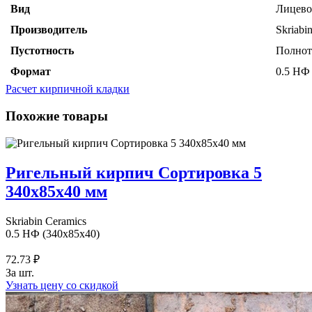
Вид
Лицев
Производитель
Skriabi
Пустотность
Полно
Формат
0.5 НФ
Расчет кирпичной кладки
Похожие товары
Ригельный кирпич Сортировка 5
340х85х40 мм
Skriabin Ceramics
0.5 НФ (340x85x40)
72.73 ₽
За шт.
Узнать цену со скидкой