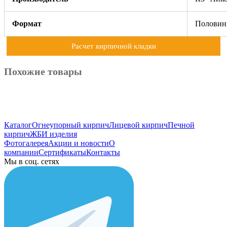
Формат
Половинк
Расчет кирпичной кладки
Похожие товары
Каталог
Огнеупорный кирпич
Лицевой кирпич
Печной
кирпич
ЖБИ изделия
Фотогалерея
Акции и новости
О
компании
Сертификаты
Контакты
Мы в соц. сетях