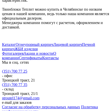
характеристик.
Твинблоки Теплит можно купить в Челябинске по низким
ценам в нашей компании, ведь только наша компания является
официальным дилером.
Менеджеры компании помогут с расчетом, оформлением и
доставкой.
Каталог
Огнеупорный кирпич
Лицевой кирпич
Печной
кирпич
ЖБИ изделия
Фотогалерея
Акции и новости
О
компании
Сертификаты
Контакты
Мы в соц. сетях
(351) 700 77 25
- офис
Троицкий тракт, 21
(351) 700 77 35
- склад
Троицкий тракт, 21/1
stroutel174@gmail.com
e-mail для заказов
Согласие на обработку персональных данных
Политика