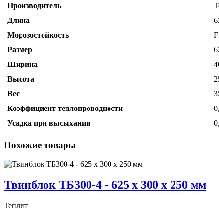
Производитель
Т
Длина
6
Морозостойкость
F
Размер
6
Ширина
4
Высота
2
Вес
3
Коэффициент теплопроводности
0
Усадка при высыхании
0
Похожие товары
Твинблок ТБ300-4 - 625 x 300 x 250 мм
Теплит