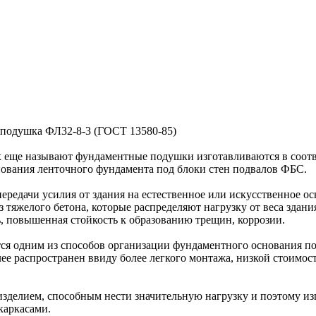
 подушка ФЛ32-8-3 (ГОСТ 13580-85)
 еще называют фундаментные подушки изготавливаются в соот
снования ленточного фундамента под блоки стен подвалов ФБС.
редачи усилия от здания на естественное или искусственное ос
тяжелого бетона, которые распределяют нагрузку от веса здания
, повышенная стойкость к образованию трещин, коррозии.
ся одним из способов организации фундаментного основания по
е распространен ввиду более легкого монтажа, низкой стоимос
делием, способным нести значительную нагрузку и поэтому из
каркасами.