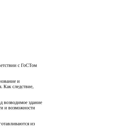
ветствии с ГоСТом
нование и
. Как следствие,
д возводимое здание
ти и возможности
готавливаются из