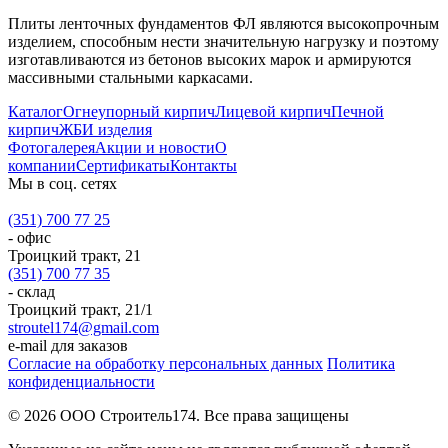
Плиты ленточных фундаментов ФЛ являются высокопрочным
изделием, способным нести значительную нагрузку и поэтому
изготавливаются из бетонов высоких марок и армируются
массивными стальными каркасами.
Каталог
Огнеупорный кирпич
Лицевой кирпич
Печной
кирпич
ЖБИ изделия
Фотогалерея
Акции и новости
О
компании
Сертификаты
Контакты
Мы в соц. сетях
(351) 700 77 25
- офис
Троицкий тракт, 21
(351) 700 77 35
- склад
Троицкий тракт, 21/1
stroutel174@gmail.com
e-mail для заказов
Согласие на обработку персональных данных
Политика
конфиденциальности
© 2026 ООО Строитель174. Все права защищены