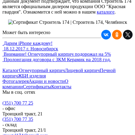
Данный документ подтверждает, что компания Строитель 174
является официальным дилером продукции ООО "Красная
гвардия". Ознакомится с ней можно в нашем
каталоге
.
Может быть интересно
Дарим iPhone каждому!
18.12.2017 г. Новосибирск
Внимание! Огнеупорный кирпич подорожал на 5%
Пролонгация договора с ЗКМ Керамик на 2018 год.
Каталог
Огнеупорный кирпич
Лицевой кирпич
Печной
кирпич
ЖБИ изделия
Фотогалерея
Акции и новости
О
компании
Сертификаты
Контакты
Мы в соц. сетях
(351) 700 77 25
- офис
Троицкий тракт, 21
(351) 700 77 35
- склад
Троицкий тракт, 21/1