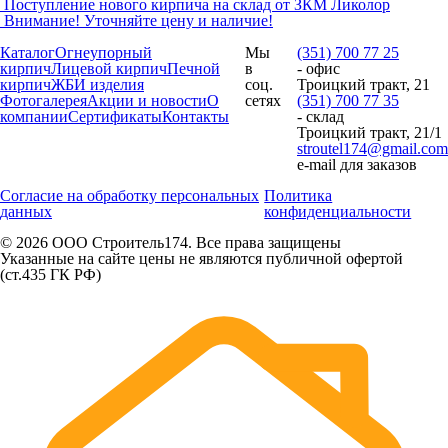
Поступление нового кирпича на склад от ЗКМ Ликолор
Внимание! Уточняйте цену и наличие!
Каталог
Огнеупорный
Мы
(351) 700 77 25
кирпич
Лицевой кирпич
Печной
в
- офис
кирпич
ЖБИ изделия
соц.
Троицкий тракт, 21
Фотогалерея
Акции и новости
О
сетях
(351) 700 77 35
компании
Сертификаты
Контакты
- склад
Троицкий тракт, 21/1
stroutel174@gmail.com
e-mail для заказов
Согласие на обработку персональных
Политика
данных
конфиденциальности
© 2026 ООО Строитель174. Все права защищены
Указанные на сайте цены не являются публичной офертой
(ст.435 ГК РФ)