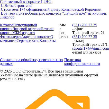
Соломенный в формате 1,4НФ
С Днем строителя!
Строитель 174 официальный дилер Копыловской Керамики
Вручаем приз победителю конкурса "Лучший дом" из кирпича
Ликолор
Каталог
Огнеупорный
Мы
(351) 700 77 25
кирпич
Лицевой кирпич
Печной
в
- офис
кирпич
ЖБИ изделия
соц.
Троицкий тракт, 21
Фотогалерея
Акции и новости
О
сетях
(351) 700 77 35
компании
Сертификаты
Контакты
- склад
Троицкий тракт, 21/1
stroutel174@gmail.com
e-mail для заказов
Согласие на обработку персональных
Политика
данных
конфиденциальности
© 2026 ООО Строитель174. Все права защищены
Указанные на сайте цены не являются публичной офертой
(ст.435 ГК РФ)